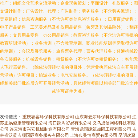
推广；组织文化艺术交流活动；企业形象策划；平面设计；礼仪服务；图
文设计制作；广告设计、代理；广告制作；劳务服务（不含劳务派遣）；
竞赛组织；信息咨询服务（不含许可类信息咨询服务）；日用百货销售；
电子产品销售；工艺美术品及礼仪用品销售（象牙及其制品除外）；翻译
服务；文具用品零售；办公用品销售；教育咨询服务（不含涉许可审批的
教育培训活动）；业务培训（不含教育培训、职业技能培训等需取得许可
的培训）；会议及展览服务；旅客票务代理；票务代理服务；普通机械设
备安装服务；机械设备销售；租赁服务（不含许可类租赁服务）；智能无
人飞行器销售。（除依法须经批准的项目外，凭营业执照依法自主开展经
营活动）许可项目：旅游业务；电气安装服务。（依法须经批准的项目，
经相关部门批准后方可开展经营活动，具体经营项目以相关部门批准文件
或许可证件为准）
友情链接：
重庆睿容环保科技有限公司
山东海云尔环保科技有限公司
江
苏正易健康管理有限公司
海口踩均贸易有限公司
义乌成信网络科技有限
公司
连云港市兴安机械制造有限公司
青海鼎固建筑加固工程有限公司
吉
林省沃蓝吉顺国际商务服务有限公司
上海典曼悄商贸有限公司
昆明欢聚