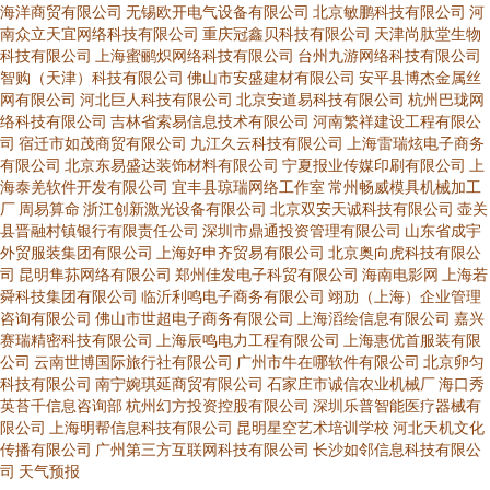
海洋商贸有限公司
无锡欧开电气设备有限公司
北京敏鹏科技有限公司
河
南众立天宜网络科技有限公司
重庆冠鑫贝科技有限公司
天津尚肽堂生物
科技有限公司
上海蜜鹂炽网络科技有限公司
台州九游网络科技有限公司
智购（天津）科技有限公司
佛山市安盛建材有限公司
安平县博杰金属丝
网有限公司
河北巨人科技有限公司
北京安道易科技有限公司
杭州巴珑网
络科技有限公司
吉林省索易信息技术有限公司
河南繁祥建设工程有限公
司
宿迁市如茂商贸有限公司
九江久云科技有限公司
上海雷瑞炫电子商务
有限公司
北京东易盛达装饰材料有限公司
宁夏报业传媒印刷有限公司
上
海泰羌软件开发有限公司
宜丰县琼瑞网络工作室
常州畅威模具机械加工
厂
周易算命
浙江创新激光设备有限公司
北京双安天诚科技有限公司
壶关
县晋融村镇银行有限责任公司
深圳市鼎通投资管理有限公司
山东省成宇
外贸服装集团有限公司
上海好申齐贸易有限公司
北京奥向虎科技有限公
司
昆明隼荪网络有限公司
郑州佳发电子科贸有限公司
海南电影网
上海若
舜科技集团有限公司
临沂利鸣电子商务有限公司
翊劢（上海）企业管理
咨询有限公司
佛山市世超电子商务有限公司
上海滔绘信息有限公司
嘉兴
赛瑞精密科技有限公司
上海辰鸣电力工程有限公司
上海惠优首服装有限
公司
云南世博国际旅行社有限公司
广州市牛在哪软件有限公司
北京卵匀
科技有限公司
南宁婉琪延商贸有限公司
石家庄市诚信农业机械厂
海口秀
英苔千信息咨询部
杭州幻方投资控股有限公司
深圳乐普智能医疗器械有
限公司
上海明帮信息科技有限公司
昆明星空艺术培训学校
河北天机文化
传播有限公司
广州第三方互联网科技有限公司
长沙如邻信息科技有限公
司
天气预报